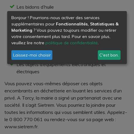
Les bidons d’huile
Les pneus
Bonjour ! Pourrions-nous activer des services
Les batteries
supplémentaires pour
Fonctionnalités, Statistiques &
Les pièces de voitures
Marketing
? Vous pouvez toujours modifier ou retirer
Les déchets verts
votre consentement plus tard. Pour en savoir plus,
Les grillages
veuillez lire notre
politique de confidentialité
.
Les pots de peinture
Laissez-moi choisir
C'est bon.
Les gravats
Les objets d’équipements électroniques et
électriques
Vous pouvez vous-mêmes déposer ces objets
encombrants en déchetterie en louant les services d’un
privé. A Torcy, la mairie a signé un partenariat avec une
société. Il s’agit Sietrem. Vous pourriez la joindre pour
toutes les informations qui vous semblent utiles. Appelez-
le 0 800 770 061 ou rendez-vous sur sa page web :
www.sietrem.fr.