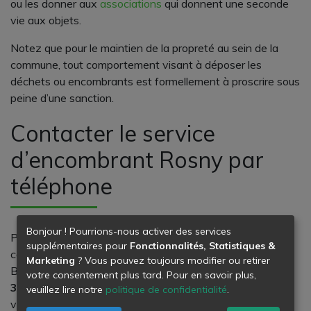
ou les donner aux
associations
qui donnent une seconde
vie aux objets.
Notez que pour le maintien de la propreté au sein de la
commune, tout comportement visant à déposer les
déchets ou encombrants est formellement à proscrire sous
peine d’une sanction.
Contacter le service
d’encombrant Rosny par
téléphone
Bonjour ! Pourrions-nous activer des services
Pour avoir plus de renseignements ou informations
supplémentaires pour
Fonctionnalités, Statistiques &
concernant le service des encombrants de Rosny-sous-
Marketing
? Vous pouvez toujours modifier ou retirer
Bois, vous pouvez appeler
gratuitement
le
0 800 50 49
votre consentement plus tard. Pour en savoir plus,
36
.
Les agents du service seront à votre disposition pour
veuillez lire notre
politique de confidentialité
.
vous orienter selon votre besoin.