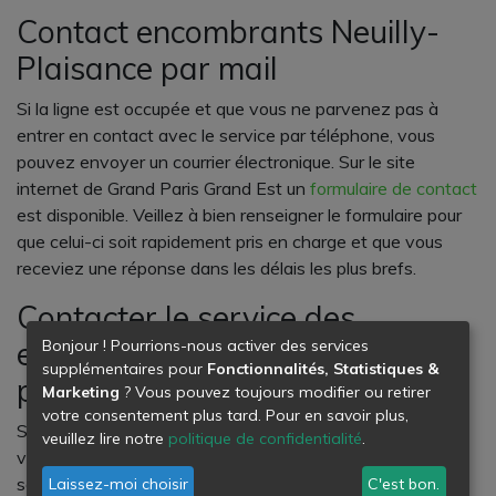
Contact encombrants Neuilly-
Plaisance par mail
Si la ligne est occupée et que vous ne parvenez pas à
entrer en contact avec le service par téléphone, vous
pouvez envoyer un courrier électronique. Sur le site
internet de Grand Paris Grand Est un
formulaire de contact
est disponible. Veillez à bien renseigner le formulaire pour
que celui-ci soit rapidement pris en charge et que vous
receviez une réponse dans les délais les plus brefs.
Contacter le service des
encombrants Neuilly-Plaisance
Bonjour ! Pourrions-nous activer des services
supplémentaires pour
Fonctionnalités, Statistiques &
par courrier postal
Marketing
? Vous pouvez toujours modifier ou retirer
votre consentement plus tard. Pour en savoir plus,
Si vous avez une réclamation à faire, une suggestion ou si
veuillez lire notre
politique de confidentialité
.
vous désirez dénoncer un acte irresponsable de dépôt
sauvage, vous pouvez envoyer un courrier postal au
Laissez-moi choisir
C'est bon.