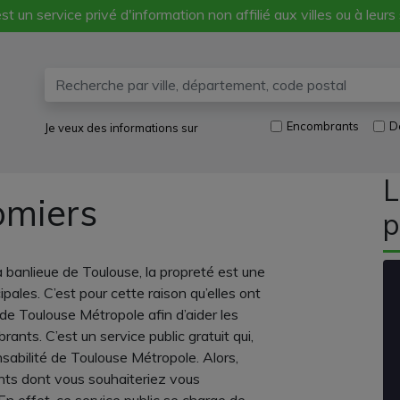
st un service privé d'information non affilié aux villes ou à leurs
Encombrants
D
Je veux des informations sur
L
omiers
p
 banlieue de Toulouse, la propreté est une
pales. C’est pour cette raison qu’elles ont
é de Toulouse Métropole afin d’aider les
nts. C’est un service public gratuit qui,
sabilité de Toulouse Métropole. Alors,
ts dont vous souhaiteriez vous