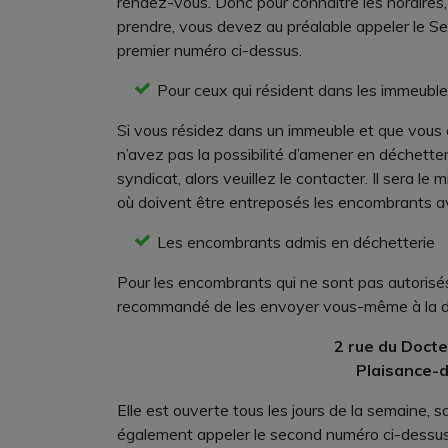
rendez-vous. Donc pour connaître les horaires, l
prendre, vous devez au préalable appeler le S
premier numéro ci-dessus.
Pour ceux qui résident dans les immeubl
Si vous résidez dans un immeuble et que vous
n’avez pas la possibilité d’amener en déchetter
syndicat, alors veuillez le contacter. Il sera le 
où doivent être entreposés les encombrants a
Les encombrants admis en déchetterie
Pour les encombrants qui ne sont pas autorisés p
recommandé de les envoyer vous-même à la déc
2 rue du Doct
Plaisance-d
Elle est ouverte tous les jours de la semaine, s
également appeler le second numéro ci-dessus 