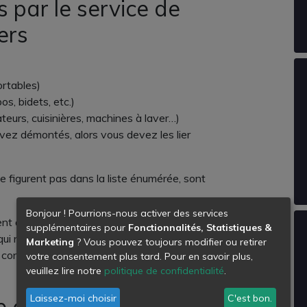
 par le service de
ers
ortables)
s, bidets, etc.)
teurs, cuisinières, machines à laver…)
avez démontés, alors vous devez les lier
 figurent pas dans la liste énumérée, sont
Bonjour ! Pourrions-nous activer des services
ment défendu de déposer les déchets
supplémentaires pour
Fonctionnalités, Statistiques &
ui ne respecte pas cette interdiction et qui
Marketing
? Vous pouvez toujours modifier ou retirer
 conformément à l’arrêté municipal 00.R.48
votre consentement plus tard. Pour en savoir plus,
veuillez lire notre
politique de confidentialité
.
Laissez-moi choisir
C'est bon.
e collecte des