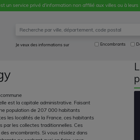
st un service privé d'information non affilié aux villes ou à leurs
Encombrants
D
Je veux des informations sur
L
gy
p
ne commune
le est la capitale administrative. Faisant
 une population de 207 000 habitants
les localités de la France, ces habitants
par les collectes traditionnelles. Ces
és des encombrants. Si vous résidez dans