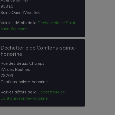
Avenue du Fief
95310
Saint-Ouen-l'Aumône
Voir les détails de la
Déchetterie de Saint-
ouen-l'aumone
Déchetterie de Conflans-sainte-
honorine
Rue des Beaux Champs
ZA des Boutries
78703
Conflans-sainte-honorine
Voir les détails de la
Déchetterie de
Conflans-sainte-honorine