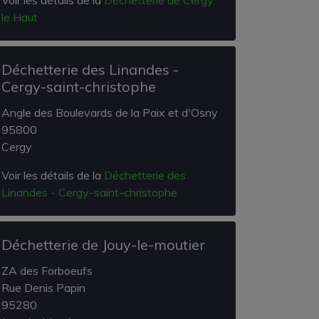
Voir les détails de la
Déchetterie de Cergy
le Haut
Déchetterie des Linandes -
Cergy-saint-christophe
Angle des Boulevards de la Paix et d'Osny
95800
Cergy
Voir les détails de la
Déchetterie des
Linandes - Cergy-saint-christophe
Déchetterie de Jouy-le-moutier
ZA des Forboeufs
Rue Denis Papin
95280