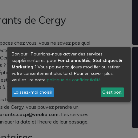
rants de Cergy
paces chez vous, vous ne savez pas quoi
lecteurs de déchets ne les ont pas
Bonjour ! Pourrions-nous activer des services
Cergy, et vous constatez que des objets
supplémentaires pour
Fonctionnalités, Statistiques &
ts ? Vous pouvez contacter les services de
Marketing
? Vous pouvez toujours modifier ou retirer
éphone :
01 34 41 90 00,
pour une prise
votre consentement plus tard. Pour en savoir plus,
est disponible du lundi au jeudi, de 09h00
veuillez lire notre
politique de confidentialité
.
0 à 16h00.
Laissez-moi choisir
C'est bon.
lus haut, et que vous rencontrez des
nts de Cergy, vous pouvez prendre un
rants.cacp@veolia.com.
Les services
quer la date et l’heure de leur passage.
ntaires