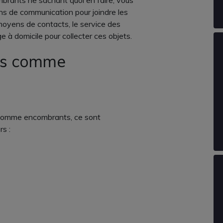
brants ne sachant quoi en faire, vous
ens de communication pour joindre les
moyens de contacts, le service des
à domicile pour collecter ces objets.
és comme
s comme encombrants, ce sont
s :