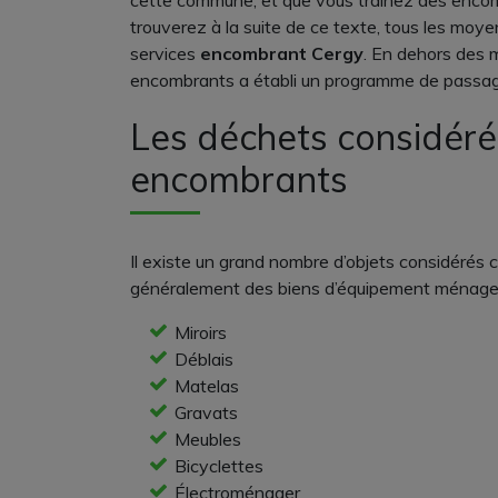
cette commune, et que vous traînez des encom
trouverez à la suite de ce texte, tous les moy
services
encombrant Cergy
. En dehors des 
encombrants a établi un programme de passage 
Les déchets considér
encombrants
Il existe un grand nombre d’objets considéré
généralement des biens d’équipement ménager
Miroirs
Déblais
Matelas
Gravats
Meubles
Bicyclettes
Électroménager