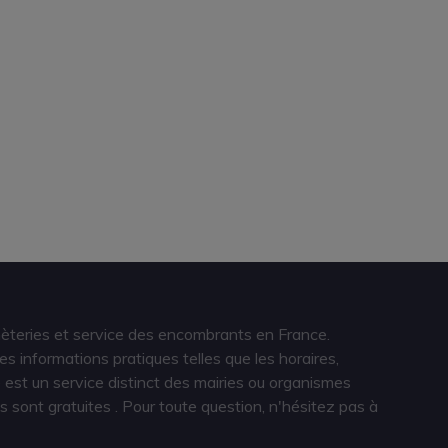
hèteries et service des encombrants en France.
s informations pratiques telles que les horaires,
est un service distinct des mairies ou organismes
s sont gratuites
. Pour toute question, n'hésitez pas à