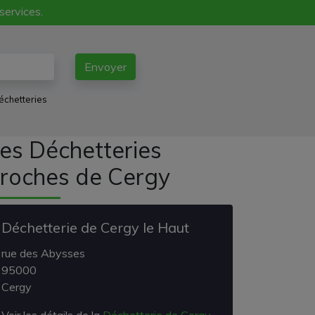
 services.
Envoyer
échetteries
es Déchetteries
roches de Cergy
Déchetterie de Cergy le Haut
rue des Abysses
95000
Cergy