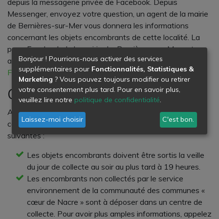
depuis la messagerie privée de Facebook. Depuis
Messenger, envoyez votre question, un agent de la mairie
de Bernières-sur-Mer vous donnera les informations
concernant les objets encombrants de cette localité. La
page Facebook de la mairie de Bernières-sur-Mer est
Bonjour ! Pourrions-nous activer des services
accessible suivant ce lien :
supplémentaires pour
Fonctionnalités, Statistiques &
Facebook
Marketing
? Vous pouvez toujours modifier ou retirer
votre consentement plus tard. Pour en savoir plus,
Quelques dispositions utiles
veuillez lire notre
politique de confidentialité
.
Afin d’éviter des incompréhensions avec les agents
Laissez-moi choisir
C'est bon.
collecteurs, nous vous invitons à respecter les consignes
suivantes :
Les objets encombrants doivent être sortis la veille
du jour de collecte au soir au plus tard à 19 heures.
Les encombrants non collectés par le service
environnement de la communauté des communes «
cœur de Nacre » sont à déposer dans un centre de
collecte. Pour avoir plus amples informations, appelez