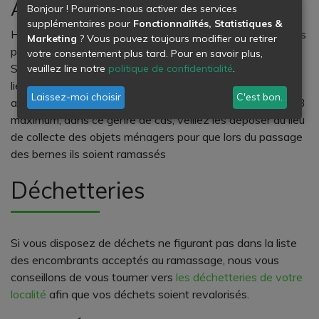
Au Tholonet
Bonjour ! Pourrions-nous activer des services
supplémentaires pour
Fonctionnalités, Statistiques &
Habitants du Tholonet, la collecte chez vous a lieu tous les
Marketing
? Vous pouvez toujours modifier ou retirer
premiers mercredis du mois.
votre consentement plus tard. Pour en savoir plus,
Sachez tout de même que la collecte des encombrants a
veuillez lire notre
politique de confidentialité
.
lieu tous les jours de l’année sauf les jours fériés. Il peut
Laissez-moi choisir
C'est bon.
arriver que vos objets encombrants soient au nombre de 3
maximum, dans ce genre de cas, veillez les déposer au lieu
de collecte des objets ménagers pour que lors du passage
des bernes ils soient ramassés
Déchetteries
Si vous disposez de déchets ne figurant pas dans la liste
des encombrants acceptés au ramassage, nous vous
conseillons de vous tourner vers
les déchetteries de votre
localité
afin que vos déchets soient revalorisés.