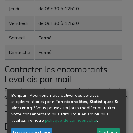
Jeudi
de 08h30 à 12h30
Vendredi
de 08h30 à 12h30
Samedi
Fermé
Dimanche
Fermé
Contacter les encombrants
Levallois par mail
Pour entrer en contact avec le service des encombrants
Bonjour ! Pourrions-nous activer des services
de Levallois, vous pouvez, si vous le souhaitez, envoyer un
supplémentaires pour
Fonctionnalités, Statistiques &
courriel en leur écrivant à l’adresse suivante :
Marketing
? Vous pouvez toujours modifier ou retirer
Encombrants@ville-levallois.fr.
votre consentement plus tard. Pour en savoir plus,
veuillez lire notre
politique de confidentialité
.
Demande d’enlèvement
Laissez-moi choisir
C'est bon.