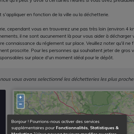
nce qu'il peut y avoir à certaines heures si vous avez préalab
s'appliquer en fonction de la ville ou la déchetterie.
ie, cependant vous en trouverez une pas très loin (environ 4 
nements, il ne sont aucunement là pour vous aider à décharger 
 connaissance du réglement sur place. Veuillez noter qu'il ne f
ent proscrite. Pour les personnes qui souhaitent jeter de gros v
sponsables sur place d'un moment idéal pour le dépôt.
 nous vous avons selectionné les déchetteries les plus proche
+
−
Bonjour ! Pourrions-nous activer des services
supplémentaires pour
Fonctionnalités, Statistiques &
Marketing
? Vous pouvez toujours modifier ou retirer