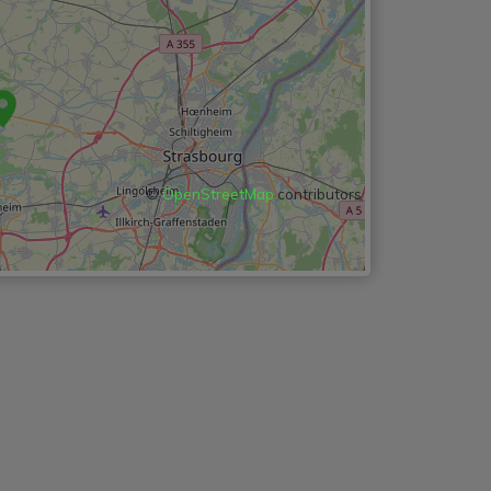
©
OpenStreetMap
contributors