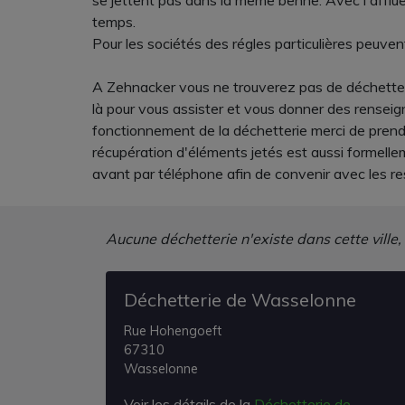
se jettent pas dans la même benne. Avec l'afflue
temps.
Pour les sociétés des régles particulières peuvent 
A Zehnacker vous ne trouverez pas de déchetter
là pour vous assister et vous donner des renseig
fonctionnement de la déchetterie merci de prendre
récupération d'éléments jetés est aussi formellem
avant par téléphone afin de convenir avec les re
Aucune déchetterie n'existe dans cette ville,
Déchetterie de Wasselonne
Rue Hohengoeft
67310
Wasselonne
Voir les détails de la
Déchetterie de