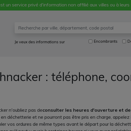
st un service privé d'information non affilié aux villes ou à leurs
Encombrants
D
Je veux des informations sur
hnacker : téléphone, co
ker n'oubliez pas de
consulter les heures d'ouverture et d
s en déchetterie et ne pourront pas être pris en charge, appelez
bler vos ordures de même types avant le départ pour la déchette