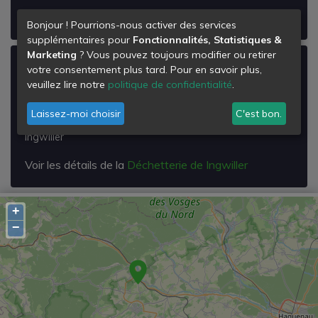
Voir les détails de la
Déchetterie de Mutzenhouse
Bonjour ! Pourrions-nous activer des services
supplémentaires pour
Fonctionnalités, Statistiques &
Marketing
? Vous pouvez toujours modifier ou retirer
Déchetterie de Ingwiller
votre consentement plus tard. Pour en savoir plus,
veuillez lire notre
politique de confidentialité
.
Rue du Commerce
Zone d'activités
Laissez-moi choisir
C'est bon.
67340
Ingwiller
Voir les détails de la
Déchetterie de Ingwiller
+
−