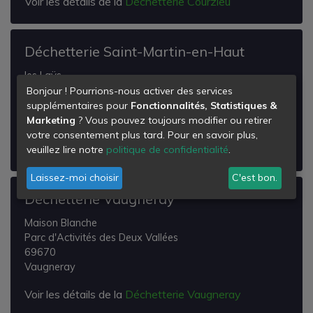
Voir les détails de la
Déchetterie Courzieu
Déchetterie Saint-Martin-en-Haut
les Laÿs
69850
Bonjour ! Pourrions-nous activer des services
Saint-Martin-en-Haut
supplémentaires pour
Fonctionnalités, Statistiques &
Marketing
? Vous pouvez toujours modifier ou retirer
Voir les détails de la
Déchetterie Saint-Martin-en-
votre consentement plus tard. Pour en savoir plus,
Haut
veuillez lire notre
politique de confidentialité
.
Laissez-moi choisir
C'est bon.
Déchetterie Vaugneray
Maison Blanche
Parc d'Activités des Deux Vallées
69670
Vaugneray
Voir les détails de la
Déchetterie Vaugneray