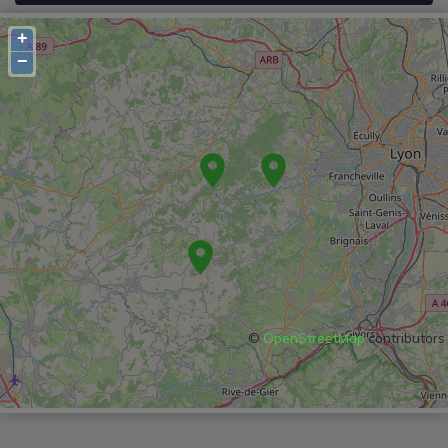
+
−
©
OpenStreetMap
contributors