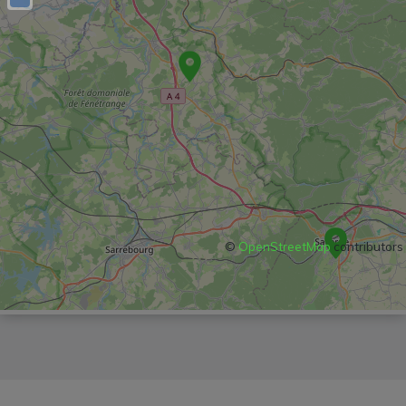
©
OpenStreetMap
contributors