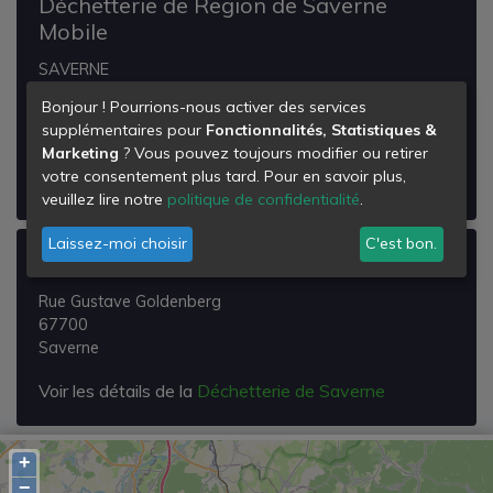
Déchetterie de Region de Saverne
Mobile
SAVERNE
67700
Bonjour ! Pourrions-nous activer des services
Saverne
supplémentaires pour
Fonctionnalités, Statistiques &
Marketing
? Vous pouvez toujours modifier ou retirer
Voir les détails de la
Déchetterie de Region de
votre consentement plus tard. Pour en savoir plus,
Saverne Mobile
veuillez lire notre
politique de confidentialité
.
Laissez-moi choisir
C'est bon.
Déchetterie de Saverne
Rue Gustave Goldenberg
67700
Saverne
Voir les détails de la
Déchetterie de Saverne
+
−