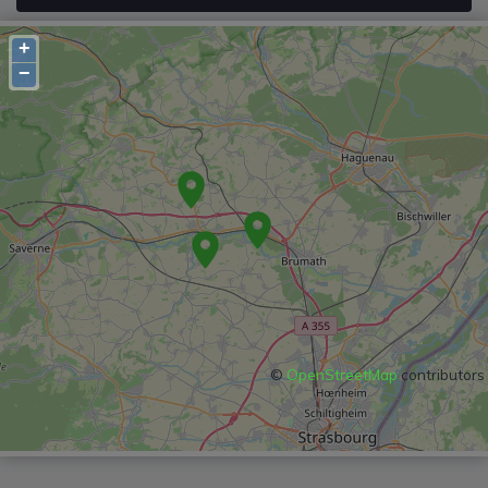
+
−
©
OpenStreetMap
contributors