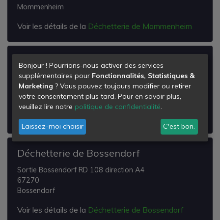
Mommenheim
Voir les détails de la
Déchetterie de Mommenheim
Déchetterie de Mutzenhouse
Bonjour ! Pourrions-nous activer des services
supplémentaires pour
Fonctionnalités, Statistiques &
MUTZENHOUSE
Marketing
? Vous pouvez toujours modifier ou retirer
67270
votre consentement plus tard. Pour en savoir plus,
Mutzenhouse
veuillez lire notre
politique de confidentialité
.
Voir les détails de la
Déchetterie de Mutzenhouse
Laissez-moi choisir
C'est bon.
Déchetterie de Bossendorf
Sortie Bossendorf RD 108 direction A4
67270
Bossendorf
Voir les détails de la
Déchetterie de Bossendorf