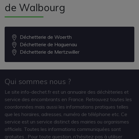
de Walbourg
Déchetterie de Woerth
Déchetterie de Haguenau
Déchetterie de Mertzwiller
Qui sommes nous ?
Le site info-dechet.fr est un annuaire des déchèteries et
service des encombrants en France. Retrouvez toutes les
coordonnées mais aussi les informations pratiques telles
que les horaires, adresses, numéro de téléphone etc. Ce
service est un service distinct des mairies ou organismes
officiels. Toutes les informations communiquées sont
gratuites
. Pour toute question, n'hésitez pas à utiliser