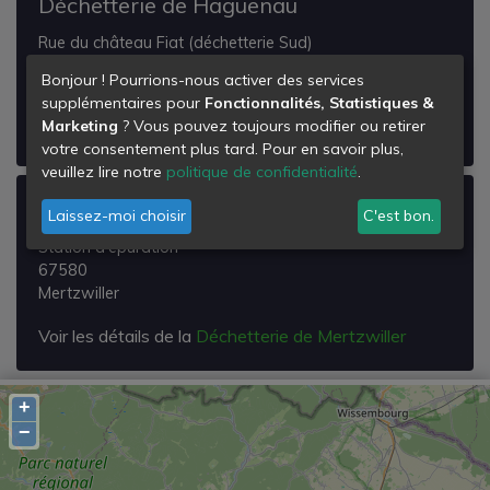
Déchetterie de Haguenau
Rue du château Fiat (déchetterie Sud)
67504
Bonjour ! Pourrions-nous activer des services
Haguenau
supplémentaires pour
Fonctionnalités, Statistiques &
Marketing
? Vous pouvez toujours modifier ou retirer
Voir les détails de la
Déchetterie de Haguenau
votre consentement plus tard. Pour en savoir plus,
veuillez lire notre
politique de confidentialité
.
Déchetterie de Mertzwiller
Laissez-moi choisir
C'est bon.
Station d'épuration
67580
Mertzwiller
Voir les détails de la
Déchetterie de Mertzwiller
+
−