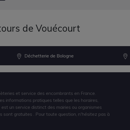
tours de Vouécourt
Déchetterie de Bologne
hèteries et service des encombrants en France.
s informations pratiques telles que les horaires,
est un service distinct des mairies ou organismes
s sont gratuites
. Pour toute question, n'hésitez pas à