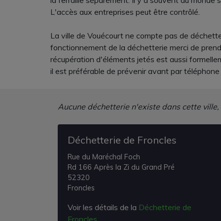
la ferraille séparément. Il y a souvent du monde su
L'accès aux entreprises peut être contrôlé.
La ville de Vouécourt ne compte pas de déchetter
fonctionnement de la déchetterie merci de prendre
récupération d'éléments jetés est aussi formell
il est préférable de prévenir avant par téléphone
Aucune déchetterie n'existe dans cette ville,
Déchetterie de Froncles
Rue du Maréchal Foch
Rd 166 Après la Zi du Grand Pré
52320
Froncles
Voir les détails de la
Déchetterie de
Froncles