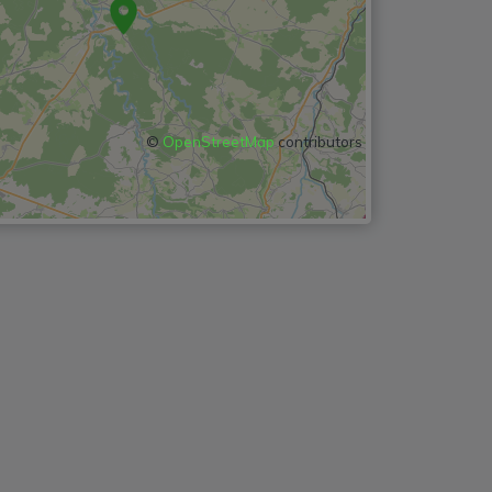
©
OpenStreetMap
contributors