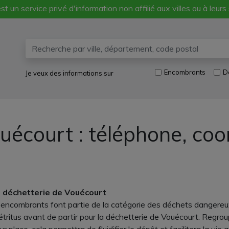
st un service privé d'information non affilié aux villes ou à leurs
Encombrants
D
Je veux des informations sur
uécourt : téléphone, co
la déchetterie de Vouécourt
ncombrants font partie de la catégorie des déchets dangereux,
détritus avant de partir pour la déchetterie de Vouécourt. Regrou