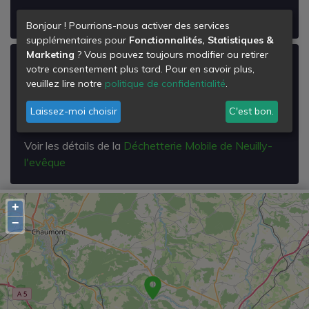
Voir les détails de la
Déchetterie de Rolampont
Bonjour ! Pourrions-nous activer des services
supplémentaires pour
Fonctionnalités, Statistiques &
Marketing
? Vous pouvez toujours modifier ou retirer
Déchetterie Mobile de Neuilly-l'evêque
votre consentement plus tard. Pour en savoir plus,
veuillez lire notre
politique de confidentialité
.
Rue de la Vieille Perouse
52360
Laissez-moi choisir
C'est bon.
Neuilly-l'Évêque
Voir les détails de la
Déchetterie Mobile de Neuilly-
l'evêque
+
−