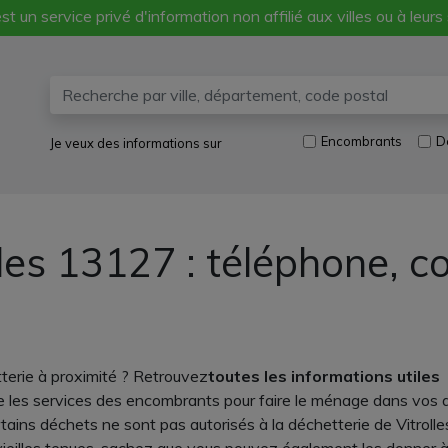
st un service privé d'information non affilié aux villes ou à leurs
Encombrants
D
Je veux des informations sur
lles 13127 : téléphone, 
tterie à proximité ? Retrouvez
toutes les informations utiles
 que les services des encombrants pour faire le ménage dans vos
ains déchets ne sont pas autorisés à la déchetterie de Vitrolles,