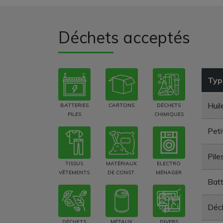
Déchets acceptés
Typ
Huil
BATTERIES
CARTONS
DÉCHETS
PILES
CHIMIQUES
Peti
Pile
TISSUS
MATÉRIAUX
ELECTRO
VÊTEMENTS
DE CONST.
MÉNAGER
Batt
Déch
DÉCHETS
MÉTAUX
DIVERS