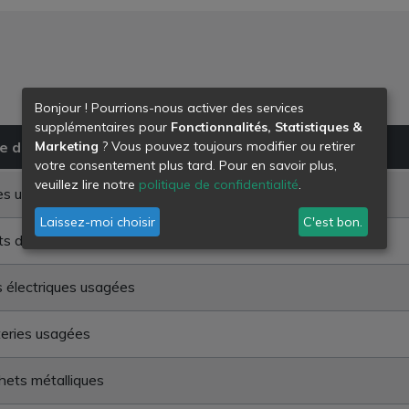
Bonjour ! Pourrions-nous activer des services
supplémentaires pour
Fonctionnalités, Statistiques &
e de déchet
Marketing
? Vous pouvez toujours modifier ou retirer
votre consentement plus tard. Pour en savoir plus,
veuillez lire notre
politique de confidentialité
.
es usées
Laissez-moi choisir
C'est bon.
ts déchets chimiques en mélange
s électriques usagées
eries usagées
ets métalliques