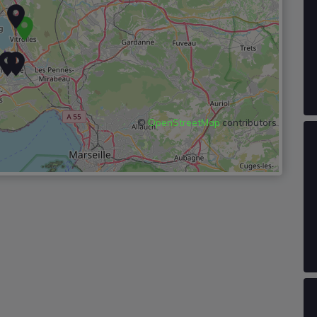
©
OpenStreetMap
contributors