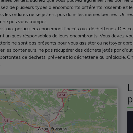
vieilles tenues, sachez que vous pouvez également les donner 
posez de plusieurs types d'encombrants différents rassemblez les p
toutes les ordures ne se jettent pas dans les mêmes bennes. Un
ur ne pas vous tromper.
rt aux particuliers concernant l'accès aux déchetteries. Des cond
ont uniques résponsables de leurs encombrants. Vous devez vou
tterie ne sont pas présents pour vous assister ou nettoyer aprè
er les conteneurs, ne pas récupérer des déchets jetés par d'autr
mportantes de déchets, prévenez la déchetterie au préalable. 
.
L
p