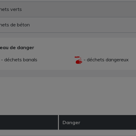
hets verts
hets de béton
veau de danger
- déchets banals
- déchets dangereux
Danger