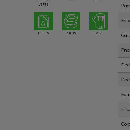
VERTS
Papi
Emba
HUILES
PNEUS
BOIS
Car
Pne
Déch
Déch
Equi
Enc
Corp