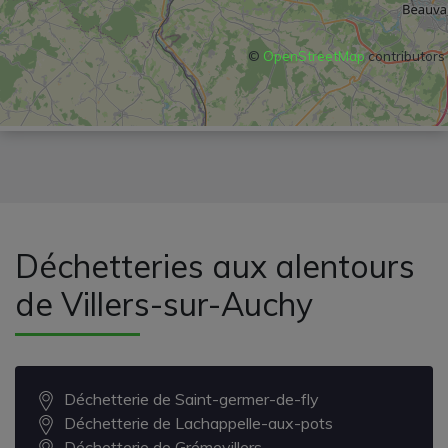
©
OpenStreetMap
contributors
Déchetteries aux alentours
de Villers-sur-Auchy
Déchetterie de Saint-germer-de-fly
Déchetterie de Lachappelle-aux-pots
Déchetterie de Grémevillers