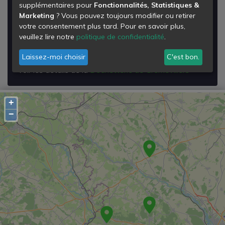
supplémentaires pour
Fonctionnalités, Statistiques &
Déchetterie de Grémevillers
Marketing
? Vous pouvez toujours modifier ou retirer
votre consentement plus tard. Pour en savoir plus,
Rd 150 Hameau de Fretoy
veuillez lire notre
politique de confidentialité
.
60380
Grémévillers
Laissez-moi choisir
C'est bon.
Voir les détails de la
Déchetterie de Grémevillers
+
−