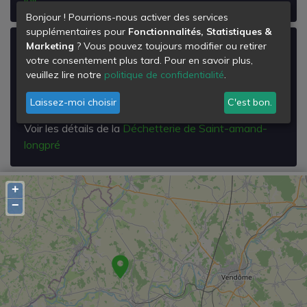
Bonjour ! Pourrions-nous activer des services
supplémentaires pour
Fonctionnalités, Statistiques &
Marketing
? Vous pouvez toujours modifier ou retirer
Déchetterie de Saint-amand-longpré
votre consentement plus tard. Pour en savoir plus,
Rue de la Gare
veuillez lire notre
politique de confidentialité
.
41310
Saint-Amand-Longpré
Laissez-moi choisir
C'est bon.
Voir les détails de la
Déchetterie de Saint-amand-
longpré
+
−