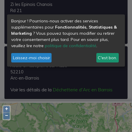
Zi les Epinois Chanois
Rd 21
52190
Bonjour ! Pourrions-nous activer des services
Prauthoy
supplémentaires pour
Fonctionnalités, Statistiques &
Marketing
? Vous pouvez toujours modifier ou retirer
Voir les détails de la
Déchetterie de Prauthoy
votre consentement plus tard. Pour en savoir plus,
veuillez lire notre
politique de confidentialité
.
Déchetterie d'Arc en Barrois
Laissez-moi choisir
C'est bon.
Route d'Aubepierre sur Aube
52210
Arc-en-Barrois
Voir les détails de la
Déchetterie d'Arc en Barrois
+
−