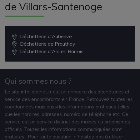
de Villars-Santenoge
Déchetterie d'Auberive
Déchetterie de Prauthoy
Déchetterie d'Arc en Barrois
Qui sommes nous ?
Le site info-dechet.fr est un annuaire des déchèteries et
service des encombrants en France. Retrouvez toutes les
coordonnées mais aussi les informations pratiques telles
que les horaires, adresses, numéro de téléphone etc. Ce
service est un service distinct des mairies ou organismes
officiels. Toutes les informations communiquées sont
gratuites
. Pour toute question, n'hésitez pas à utiliser