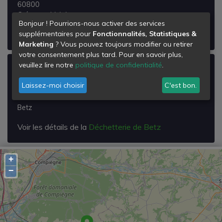
60800
Crépy-en-Valois
Bonjour ! Pourrions-nous activer des services
Voir les détails de la
Déchetterie de Crépy-en-Valois
supplémentaires pour
Fonctionnalités, Statistiques &
Marketing
? Vous pouvez toujours modifier ou retirer
votre consentement plus tard. Pour en savoir plus,
veuillez lire notre
politique de confidentialité
.
Déchetterie de Betz
Laissez-moi choisir
C'est bon.
Rue Bauxis Lagrave
60620
Betz
Voir les détails de la
Déchetterie de Betz
+
−