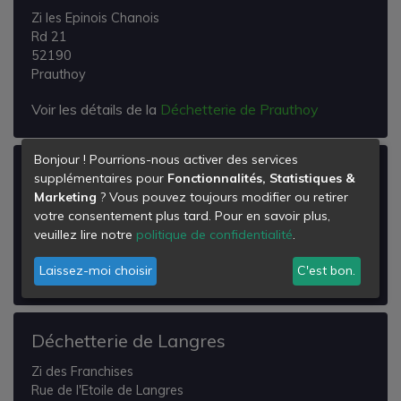
Zi les Epinois Chanois
Rd 21
52190
Prauthoy
Voir les détails de la
Déchetterie de Prauthoy
Bonjour ! Pourrions-nous activer des services
Déchetterie d'Auberive
supplémentaires pour
Fonctionnalités, Statistiques &
Marketing
? Vous pouvez toujours modifier ou retirer
Lieu-dit la Berge
votre consentement plus tard. Pour en savoir plus,
52160
veuillez lire notre
politique de confidentialité
.
Aubérive
Laissez-moi choisir
C'est bon.
Voir les détails de la
Déchetterie d'Auberive
Déchetterie de Langres
Zi des Franchises
Rue de l'Etoile de Langres