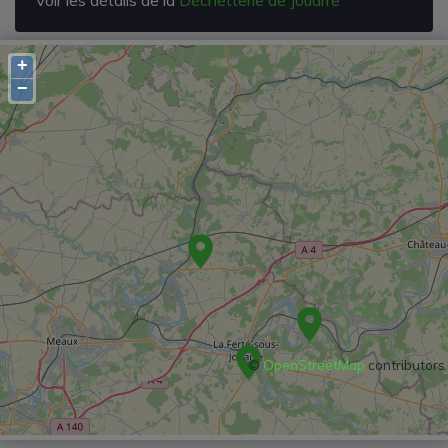
+
−
©
OpenStreetMap
contributors