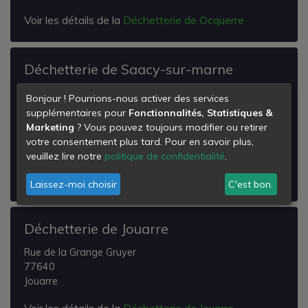
Voir les détails de la
Déchetterie de Ocquerre
Déchetterie de Saacy-sur-marne
D55 - Lieu dit des Couturelles
Bonjour ! Pourrions-nous activer des services
Direction Nanteuil-sur-Marne
supplémentaires pour
Fonctionnalités, Statistiques &
77730
Marketing
? Vous pouvez toujours modifier ou retirer
Saâcy-sur-Marne
votre consentement plus tard. Pour en savoir plus,
veuillez lire notre
politique de confidentialité
.
Voir les détails de la
Déchetterie de Saacy-sur-
marne
Laissez-moi choisir
C'est bon.
Déchetterie de Jouarre
Rue de la Grange Gruyer
77640
Jouarre
Voir les détails de la
Déchetterie de Jouarre