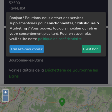
52500
Fayl-Billot
Voir les détails de la
Déchetterie de Fayl-billot
Bonjour ! Pourrions-nous activer des services
supplémentaires pour
Fonctionnalités, Statistiques &
Marketing
? Vous pouvez toujours modifier ou retirer
votre consentement plus tard. Pour en savoir plus,
Déchetterie de Bourbonne les Bains
veuillez lire notre
politique de confidentialité
.
Chemin Saint Jacques - Lieu Dit le Pré Robin
Laissez-moi choisir
C'est bon.
Zi Nord
52400
Bourbonne-les-Bains
Voir les détails de la
Déchetterie de Bourbonne les
Bains
+
−