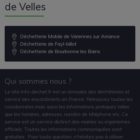
de Velles
Déchetterie Mobile de Varennes sur Amance
Déchetterie de Fayl-billot
Déchetterie de Bourbonne les Bains
Qui sommes nous ?
Le site info-dechet.fr est un annuaire des déchèteries et
service des encombrants en France. Retrouvez toutes les
coordonnées mais aussi les informations pratiques telles
que les horaires, adresses, numéro de téléphone etc. Ce
service est un service distinct des mairies ou organismes
officiels. Toutes les informations communiquées sont
gratuites
. Pour toute question, n'hésitez pas à utiliser