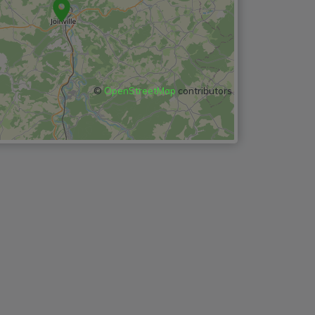
©
OpenStreetMap
contributors