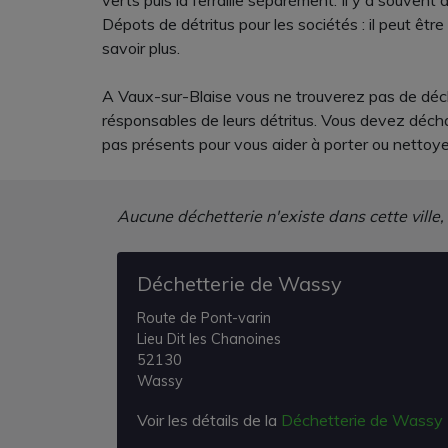
verts puis la ferraille séparément. Il y a souvent 
Dépots de détritus pour les sociétés : il peut êt
savoir plus.
A Vaux-sur-Blaise vous ne trouverez pas de déche
résponsables de leurs détritus. Vous devez décha
pas présents pour vous aider à porter ou nettoye
Aucune déchetterie n'existe dans cette ville,
Déchetterie de Wassy
Route de Pont-varin
Lieu Dit les Chanoines
52130
Wassy
Voir les détails de la
Déchetterie de Wassy