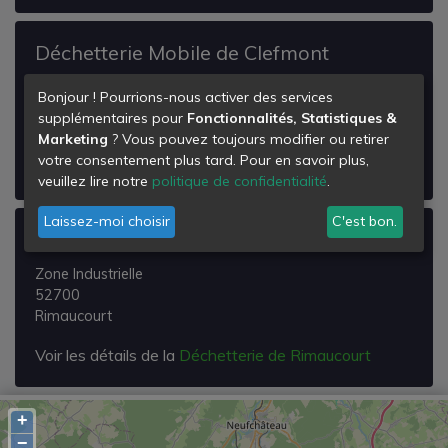
Déchetterie Mobile de Clefmont
Chemin Rural Dit du Jardinet
Bonjour ! Pourrions-nous activer des services
52240
supplémentaires pour
Fonctionnalités, Statistiques &
Clefmont
Marketing
? Vous pouvez toujours modifier ou retirer
votre consentement plus tard. Pour en savoir plus,
Voir les détails de la
Déchetterie Mobile de Clefmont
veuillez lire notre
politique de confidentialité
.
Laissez-moi choisir
C'est bon.
Déchetterie de Rimaucourt
Zone Industrielle
52700
Rimaucourt
Voir les détails de la
Déchetterie de Rimaucourt
+
−