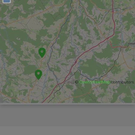
©
OpenStreetMap
contributors