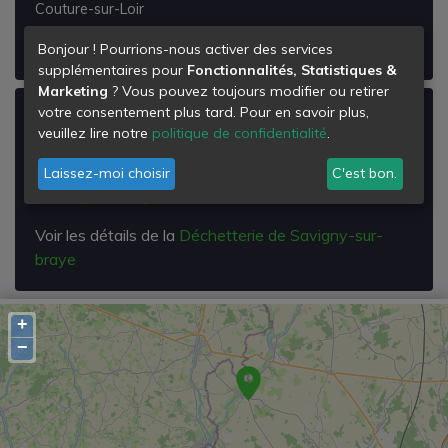
Couture-sur-Loir
Voir les détails de la
Déchetterie de Couture-sur-loir
Bonjour ! Pourrions-nous activer des services
supplémentaires pour
Fonctionnalités, Statistiques &
Marketing
? Vous pouvez toujours modifier ou retirer
votre consentement plus tard. Pour en savoir plus,
Déchetterie de Savigny-sur-braye
veuillez lire notre
politique de confidentialité
.
Route de Vendôme
Laissez-moi choisir
C'est bon.
41360
Savigny-sur-Braye
Voir les détails de la
Déchetterie de Savigny-sur-
braye
+
−