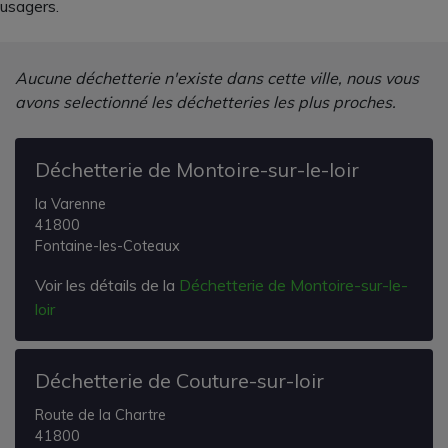
usagers.
Aucune déchetterie n'existe dans cette ville, nous vous
avons selectionné les déchetteries les plus proches.
Déchetterie de Montoire-sur-le-loir
la Varenne
41800
Fontaine-les-Coteaux
Voir les détails de la
Déchetterie de Montoire-sur-le-
loir
Déchetterie de Couture-sur-loir
Route de la Chartre
41800