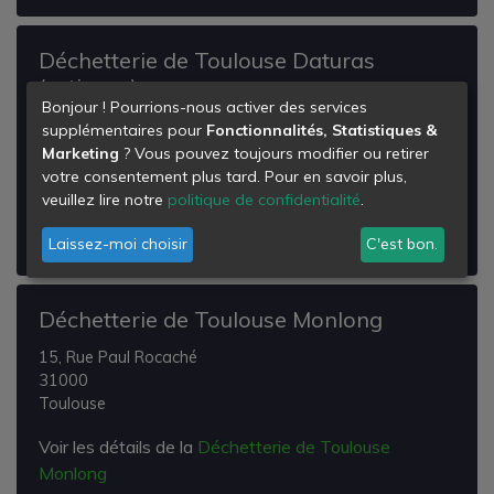
Déchetterie de Toulouse Daturas
(artisans)
Bonjour ! Pourrions-nous activer des services
4, Chemin des Daturas
supplémentaires pour
Fonctionnalités, Statistiques &
31000
Marketing
? Vous pouvez toujours modifier ou retirer
Toulouse
votre consentement plus tard. Pour en savoir plus,
veuillez lire notre
politique de confidentialité
.
Voir les détails de la
Déchetterie de Toulouse
Daturas (artisans)
Laissez-moi choisir
C'est bon.
Déchetterie de Toulouse Monlong
15, Rue Paul Rocaché
31000
Toulouse
Voir les détails de la
Déchetterie de Toulouse
Monlong