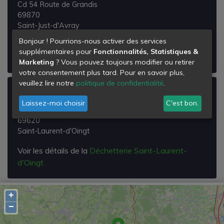
Cd 54 Route de Grandis
69870
Saint-Just-d'Avray
Bonjour ! Pourrions-nous activer des services
Voir les détails de la
Déchetterie Saint-just-d'avray
supplémentaires pour
Fonctionnalités, Statistiques &
(mini)
Marketing
? Vous pouvez toujours modifier ou retirer
votre consentement plus tard. Pour en savoir plus,
veuillez lire notre
politique de confidentialité
.
Déchetterie Saint-Laurent-d'Oingt
Laissez-moi choisir
C'est bon.
Za les Plaines
69620
Saint-Laurent-d'Oingt
Voir les détails de la
Déchetterie Saint-Laurent-
d'Oingt
+
−