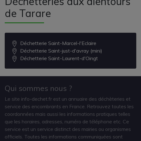
Déchetteries aux alentours
de Tarare
Déchetterie Saint-Marcel-l'Eclaire
Déchetterie Saint-just-d'avray (mini)
Déchetterie Saint-Laurent-d'Oingt
Qui sommes nous ?
Le site info-dechet.fr est un annuaire des déchèteries et
service des encombrants en France. Retrouvez toutes les
coordonnées mais aussi les informations pratiques telles
que les horaires, adresses, numéro de téléphone etc. Ce
service est un service distinct des mairies ou organismes
officiels. Toutes les informations communiquées sont