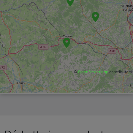
©
OpenStreetMap
contributors