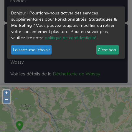
Froncles
Voir les détails de la
Déchetterie de Froncles
Bonjour ! Pourrions-nous activer des services
supplémentaires pour
Fonctionnalités, Statistiques &
Marketing
? Vous pouvez toujours modifier ou retirer
votre consentement plus tard. Pour en savoir plus,
Déchetterie de Wassy
veuillez lire notre
politique de confidentialité
.
Route de Pont-varin
Lieu Dit les Chanoines
Laissez-moi choisir
C'est bon.
52130
Wassy
Voir les détails de la
Déchetterie de Wassy
+
−