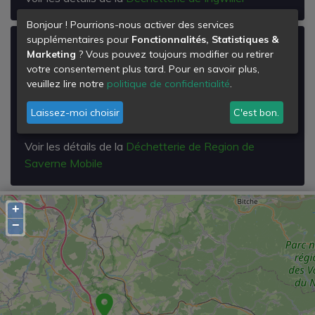
Bonjour ! Pourrions-nous activer des services
supplémentaires pour
Fonctionnalités, Statistiques &
Déchetterie de Region de Saverne
Marketing
? Vous pouvez toujours modifier ou retirer
Mobile
votre consentement plus tard. Pour en savoir plus,
veuillez lire notre
politique de confidentialité
.
SAVERNE
67700
Laissez-moi choisir
C'est bon.
Saverne
Voir les détails de la
Déchetterie de Region de
Saverne Mobile
+
−