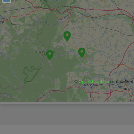
©
OpenStreetMap
contributors