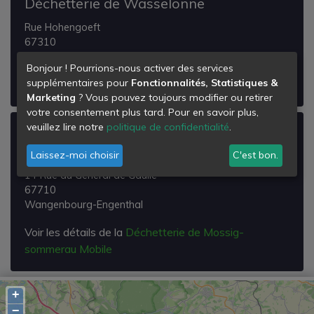
Déchetterie de Wasselonne
Rue Hohengoeft
67310
Wasselonne
Bonjour ! Pourrions-nous activer des services
supplémentaires pour
Fonctionnalités, Statistiques &
Voir les détails de la
Déchetterie de Wasselonne
Marketing
? Vous pouvez toujours modifier ou retirer
votre consentement plus tard. Pour en savoir plus,
veuillez lire notre
politique de confidentialité
.
Déchetterie de Mossig-sommerau
Mobile
Laissez-moi choisir
C'est bon.
14 Rue du Général de Gaulle
67710
Wangenbourg-Engenthal
Voir les détails de la
Déchetterie de Mossig-
sommerau Mobile
+
−