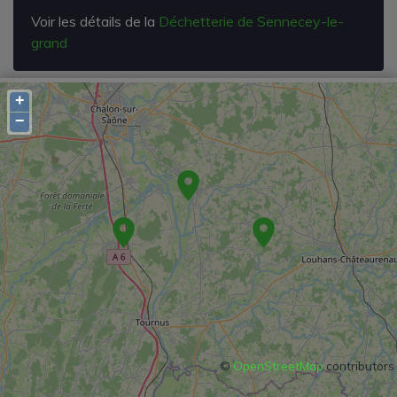
Voir les détails de la
Déchetterie de Sennecey-le-
grand
+
−
©
OpenStreetMap
contributors