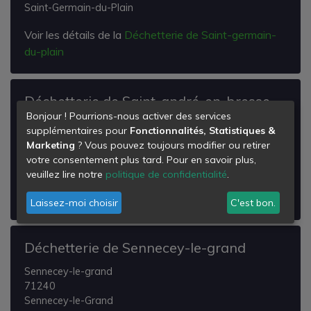
Saint-Germain-du-Plain
Voir les détails de la
Déchetterie de Saint-germain-
du-plain
Déchetterie de Saint-andré-en-bresse
Bonjour ! Pourrions-nous activer des services
Saint-andre-en-bresse
supplémentaires pour
Fonctionnalités, Statistiques &
71440
Marketing
? Vous pouvez toujours modifier ou retirer
Saint-André-en-Bresse
votre consentement plus tard. Pour en savoir plus,
veuillez lire notre
politique de confidentialité
.
Voir les détails de la
Déchetterie de Saint-andré-en-
bresse
Laissez-moi choisir
C'est bon.
Déchetterie de Sennecey-le-grand
Sennecey-le-grand
71240
Sennecey-le-Grand