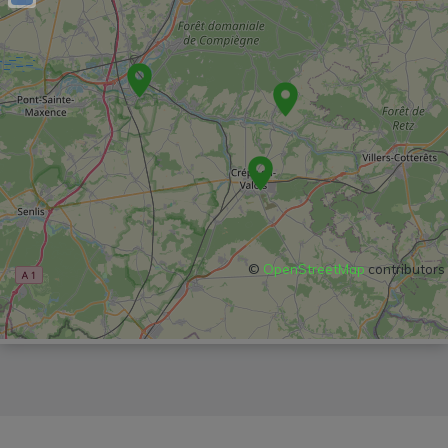
©
OpenStreetMap
contributors