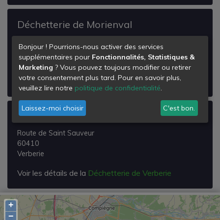
Déchetterie de Morienval
Route de Pierrefonds
Bonjour ! Pourrions-nous activer des services
60127
supplémentaires pour
Fonctionnalités, Statistiques &
Morienval
Marketing
? Vous pouvez toujours modifier ou retirer
votre consentement plus tard. Pour en savoir plus,
Voir les détails de la
Déchetterie de Morienval
veuillez lire notre
politique de confidentialité
.
Laissez-moi choisir
C'est bon.
Déchetterie de Verberie
Route de Saint Sauveur
60410
Verberie
Voir les détails de la
Déchetterie de Verberie
+
−