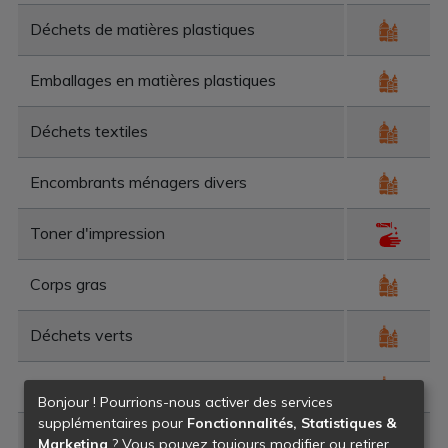
Déchets de matières plastiques
Emballages en matières plastiques
Déchets textiles
Encombrants ménagers divers
Toner d'impression
Corps gras
Déchets verts
Déchets et matériaux en mélange
Bonjour ! Pourrions-nous activer des services
supplémentaires pour
Fonctionnalités, Statistiques &
Déchets en mélange
Marketing
? Vous pouvez toujours modifier ou retirer