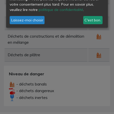
votre consentement plus tard. Pour en savoir plus,
veuillez lire notre
politique de confidentialité
.
Déchets de construction et de démolition
Laissez-moi choisir
C'est bon.
Déchets de béton
Déchets de constructions et de démolition
en mélange
Déchets de plâtre
Niveau de danger
- déchets banals
- déchets dangereux
- déchets inertes