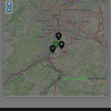
+
−
©
OpenStreetMap
contributors