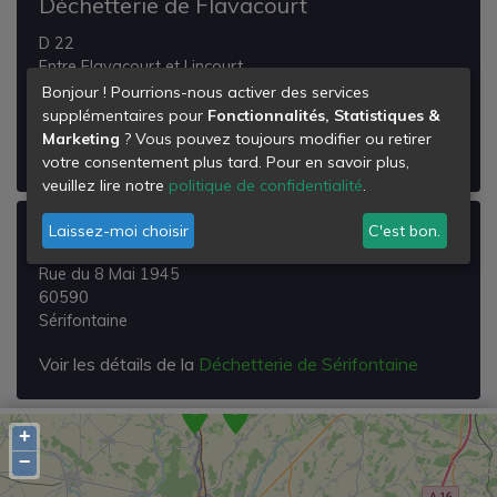
Déchetterie de Flavacourt
D 22
Entre Flavacourt et Lincourt
60590
Bonjour ! Pourrions-nous activer des services
Flavacourt
supplémentaires pour
Fonctionnalités, Statistiques &
Marketing
? Vous pouvez toujours modifier ou retirer
Voir les détails de la
Déchetterie de Flavacourt
votre consentement plus tard. Pour en savoir plus,
veuillez lire notre
politique de confidentialité
.
Laissez-moi choisir
C'est bon.
Déchetterie de Sérifontaine
Rue du 8 Mai 1945
60590
Sérifontaine
Voir les détails de la
Déchetterie de Sérifontaine
+
−