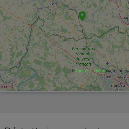
©
OpenStreetMap
contributors