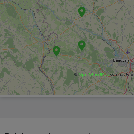
©
OpenStreetMap
contributors