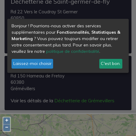
Déchetterie de Saint-germer-de-fly
Rd 22 Vers le Coudray St Germer
60850
Saint-Germer-de-Fly
Bonjour ! Pourrions-nous activer des services
supplémentaires pour
Fonctionnalités, Statistiques &
Voir les détails de la
Déchetterie de Saint-germer-
Marketing
? Vous pouvez toujours modifier ou retirer
de-fly
votre consentement plus tard. Pour en savoir plus,
veuillez lire notre
politique de confidentialité
.
Laissez-moi choisir
C'est bon.
Déchetterie de Grémevillers
Rd 150 Hameau de Fretoy
60380
Grémévillers
Voir les détails de la
Déchetterie de Grémevillers
+
−