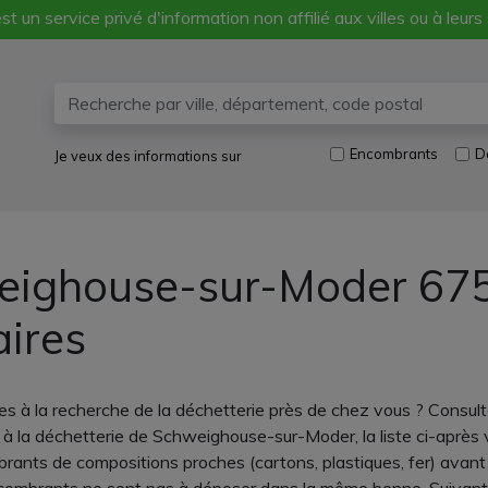
st un service privé d'information non affilié aux villes ou à leurs
Encombrants
D
Je veux des informations sur
eighouse-sur-Moder 6759
aires
 à la recherche de la déchetterie près de chez vous ? Consul
és à la déchetterie de Schweighouse-sur-Moder, la liste ci-après
rants de compositions proches (cartons, plastiques, fer) avant