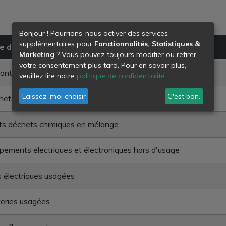
Bonjour ! Pourrions-nous activer des services
supplémentaires pour
Fonctionnalités, Statistiques &
e de déchet
Marketing
? Vous pouvez toujours modifier ou retirer
votre consentement plus tard. Pour en savoir plus,
ants usés
veuillez lire notre
politique de confidentialité
.
Laissez-moi choisir
C'est bon.
ets de peintures, vernis, encres et colles
ts déchets chimiques en mélange
pements électriques et électroniques hors d'usage
s électriques usagées
eries usagées