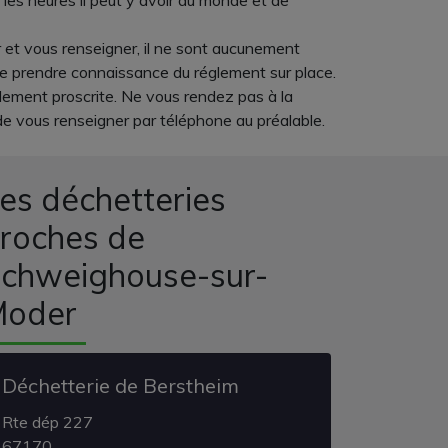
es heures il peut y avoir du monde et de
r et vous renseigner, il ne sont aucunement
de prendre connaissance du réglement sur place.
ellement proscrite. Ne vous rendez pas à la
e vous renseigner par téléphone au préalable.
es déchetteries
roches de
chweighouse-sur-
Moder
Déchetterie de Berstheim
Rte dép 227
67170