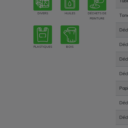
Tube
DIVERS
HUILES
DÉCHETS DE
Tone
PEINTURE
Déc
Déc
PLASTIQUES
BOIS
Déc
Déch
Papi
Déch
Déch