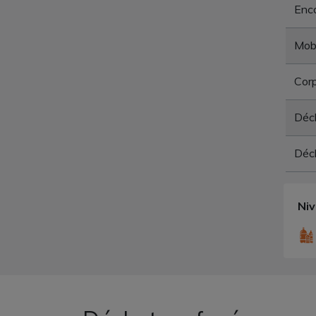
Enc
Mobi
Corp
Déc
Déch
Ni