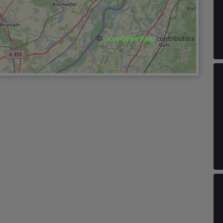
©
OpenStreetMap
contributors