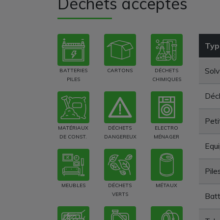
Déchets acceptés
Typ
Solv
BATTERIES
CARTONS
DÉCHETS
PILES
CHIMIQUES
Déch
Peti
MATÉRIAUX
DÉCHETS
ELECTRO
DE CONST.
DANGEREUX
MÉNAGER
Equi
Pile
MEUBLES
DÉCHETS
MÉTAUX
VERTS
Batt