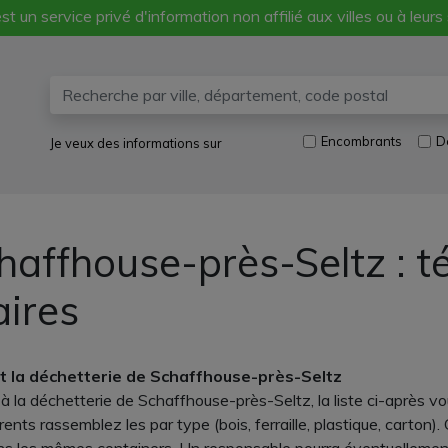
st un service privé d'information non affilié aux villes ou à leurs
Encombrants
D
Je veux des informations sur
haffhouse-près-Seltz : t
aires
nt la déchetterie de Schaffhouse-près-Seltz
 la déchetterie de Schaffhouse-près-Seltz, la liste ci-après vo
nts rassemblez les par type (bois, ferraille, plastique, carton). 