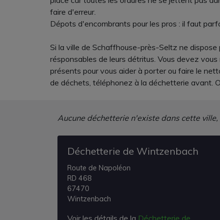
place car toutes les ordures ne se jettent pas d
faire d'erreur.
Dépots d'encombrants pour les pros : il faut parf
Si la ville de Schaffhouse-près-Seltz ne dispose 
résponsables de leurs détritus. Vous devez vous 
présents pour vous aider à porter ou faire le net
de déchets, téléphonez à la déchetterie avant. On
Aucune déchetterie n'existe dans cette ville,
Déchetterie de Wintzenbach
Route de Napoléon
RD 468
67470
Wintzenbach
Voir les détails de la
Déchetterie de