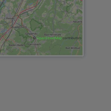
©
OpenStreetMap
contributors