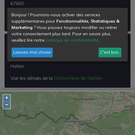
67660
Betschdorf
Bonjour ! Pourrions-nous activer des services
supplémentaires pour
Fonctionnalités, Statistiques &
Voir les détails de la
Déchetterie de Betschdorf
Marketing
? Vous pouvez toujours modifier ou retirer
votre consentement plus tard. Pour en savoir plus,
veuillez lire notre
politique de confidentialité
.
Déchetterie de Hatten
Laissez-moi choisir
C'est bon.
Rue du Stade
67690
Hatten
Voir les détails de la
Déchetterie de Hatten
+
−