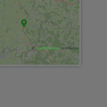
©
OpenStreetMap
contributors