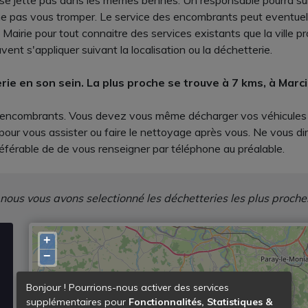
ne se jette pas dans les mêmes bennes. Un responsable pourra 
ne pas vous tromper. Le service des encombrants peut eventuell
Mairie pour tout connaitre des services existants que la ville p
vent s'appliquer suivant la localisation ou la déchetterie.
erie en son sein. La plus proche se trouve à 7 kms, à Mar
s encombrants. Vous devez vous même décharger vos véhicules et
pour vous assister ou faire le nettoyage après vous. Ne vous dir
éférable de de vous renseigner par téléphone au préalable.
 nous vous avons selectionné les déchetteries les plus proche
+
−
Bonjour ! Pourrions-nous activer des services
supplémentaires pour
Fonctionnalités, Statistiques &