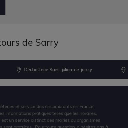
tours de Sarry
Déchetterie Saint-julien-de-jonzy
hèteries et service des encombrants en France.
s informations pratiques telles que les horaires,
est un service distinct des mairies ou organismes
s sont gratuites
. Pour toute question, n'hésitez pas à