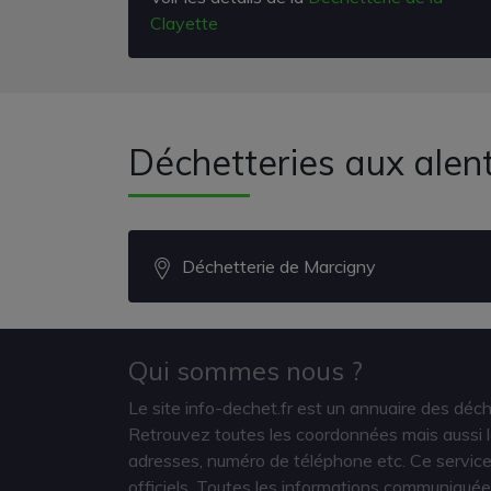
Clayette
Déchetteries aux alen
Déchetterie de Marcigny
Qui sommes nous ?
Le site info-dechet.fr est un annuaire des déc
Retrouvez toutes les coordonnées mais aussi le
adresses, numéro de téléphone etc. Ce service 
officiels. Toutes les informations communiquée