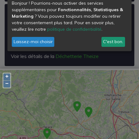
Bonjour ! Pourrions-nous activer des services
supplémentaires pour
Fonctionnalités, Statistiques &
Déchetterie Theize
Marketing
? Vous pouvez toujours modifier ou retirer
votre consentement plus tard. Pour en savoir plus,
le Merloup
veuillez lire notre
politique de confidentialité
.
le Merloup Theize
69620
Laissez-moi choisir
C'est bon.
Theizé
Voir les détails de la
Déchetterie Theize
+
−