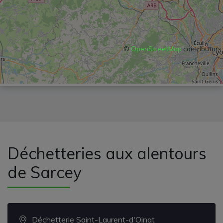
©
OpenStreetMap
contributors
Déchetteries aux alentours
de Sarcey
Déchetterie Saint-Laurent-d'Oingt