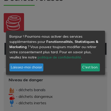
PNEUS
Bonjour ! Pourrions-nous activer des services
supplémentaires pour
Fonctionnalités, Statistiques &
Marketing
? Vous pouvez toujours modifier ou retirer
Type de déchet
Danger
votre consentement plus tard. Pour en savoir plus,
veuillez lire notre
politique de confidentialité
.
Pneumatiques hors d'usage
Laissez-moi choisir
C'est bon.
Niveau de danger
- déchets banals
- déchets dangereux
- déchets inertes