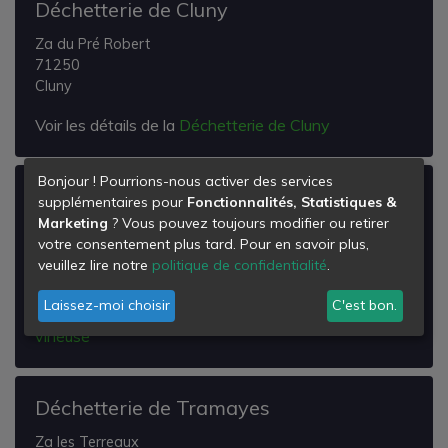
Déchetterie de Cluny
Za du Pré Robert
71250
Cluny
Voir les détails de la
Déchetterie de Cluny
Bonjour ! Pourrions-nous activer des services
Déchetterie de la Roche-vineuse
supplémentaires pour
Fonctionnalités, Statistiques &
Marketing
? Vous pouvez toujours modifier ou retirer
Route de Bussières
votre consentement plus tard. Pour en savoir plus,
71960
veuillez lire notre
politique de confidentialité
.
La Roche-Vineuse
Laissez-moi choisir
C'est bon.
Voir les détails de la
Déchetterie de la Roche-
vineuse
Déchetterie de Tramayes
Za les Terreaux