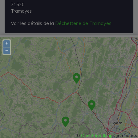
71520
Tramayes
Voir les détails de la
Déchetterie de Tramayes
+
−
©
OpenStreetMap
contributors