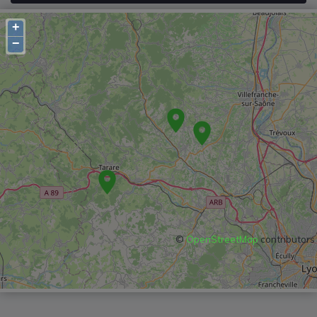
+
−
©
OpenStreetMap
contributors