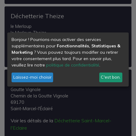
Déchetterie Theize
le Merloup
le Merloup Theize
69620
Bonjour ! Pourrions-nous activer des services
Theizé
supplémentaires pour
Fonctionnalités, Statistiques &
Marketing
? Vous pouvez toujours modifier ou retirer
Voir les détails de la
Déchetterie Theize
votre consentement plus tard. Pour en savoir plus,
veuillez lire notre
politique de confidentialité
.
Laissez-moi choisir
C'est bon.
Déchetterie Saint-Marcel-l'Eclaire
Goutte Vignole
Chemin de la Goutte Vignole
69170
Saint-Marcel-l'Éclairé
Voir les détails de la
Déchetterie Saint-Marcel-
l'Eclaire