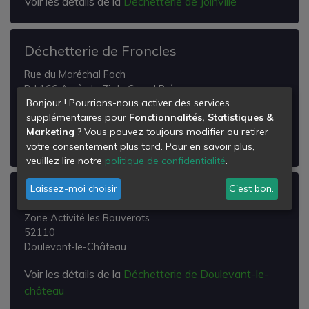
Voir les détails de la
Déchetterie de Joinville
Déchetterie de Froncles
Rue du Maréchal Foch
Rd 166 Après la Zi du Grand Pré
Bonjour ! Pourrions-nous activer des services
52320
supplémentaires pour
Fonctionnalités, Statistiques &
Froncles
Marketing
? Vous pouvez toujours modifier ou retirer
Voir les détails de la
Déchetterie de Froncles
votre consentement plus tard. Pour en savoir plus,
veuillez lire notre
politique de confidentialité
.
Laissez-moi choisir
C'est bon.
Déchetterie de Doulevant-le-château
Zone Activité les Bouverots
52110
Doulevant-le-Château
Voir les détails de la
Déchetterie de Doulevant-le-
château