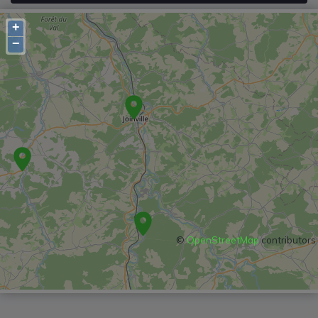
+
−
©
OpenStreetMap
contributors