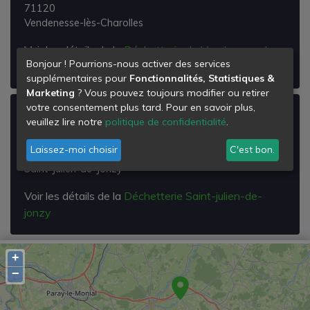
71120
Vendenesse-lès-Charolles
Voir les détails de la
Déchetterie de Vendenesse les
Bonjour ! Pourrions-nous activer des services
Charolles
supplémentaires pour
Fonctionnalités, Statistiques &
Marketing
? Vous pouvez toujours modifier ou retirer
votre consentement plus tard. Pour en savoir plus,
Déchetterie Saint-julien-de-jonzy
veuillez lire notre
politique de confidentialité
.
Saint Julien en Jonzy
Laissez-moi choisir
C'est bon.
71110
Saint-Julien-de-Jonzy
Voir les détails de la
Déchetterie Saint-julien-de-
jonzy
+
−