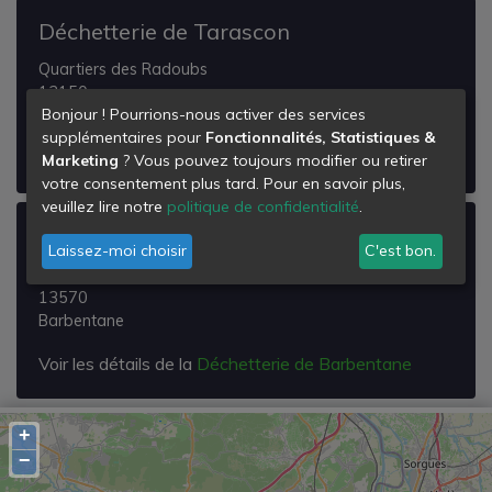
Déchetterie de Tarascon
Quartiers des Radoubs
13150
Bonjour ! Pourrions-nous activer des services
Tarascon
supplémentaires pour
Fonctionnalités, Statistiques &
Voir les détails de la
Déchetterie de Tarascon
Marketing
? Vous pouvez toujours modifier ou retirer
votre consentement plus tard. Pour en savoir plus,
veuillez lire notre
politique de confidentialité
.
Déchetterie de Barbentane
Laissez-moi choisir
C'est bon.
Lieu Dit de la Sinteté
13570
Barbentane
Voir les détails de la
Déchetterie de Barbentane
+
−