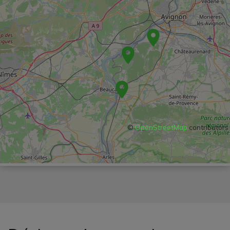
©
OpenStreetMap
contributors