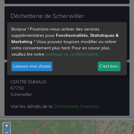
Déchetterie de Scherwiller
2, rue des Vosges
Bonjour ! Pourrions-nous activer des services
67750
supplémentaires pour
Fonctionnalités, Statistiques &
Scherwiller
Marketing
? Vous pouvez toujours modifier ou retirer
votre consentement plus tard. Pour en savoir plus,
Voir les détails de la
Déchetterie de Scherwiller
veuillez lire notre
politique de confidentialité
.
Laissez-moi choisir
C'est bon.
Déchetterie Emmaüs
CENTRE EMMAUS
67750
Scherwiller
Voir les détails de la
Déchetterie Emmaüs
+
−