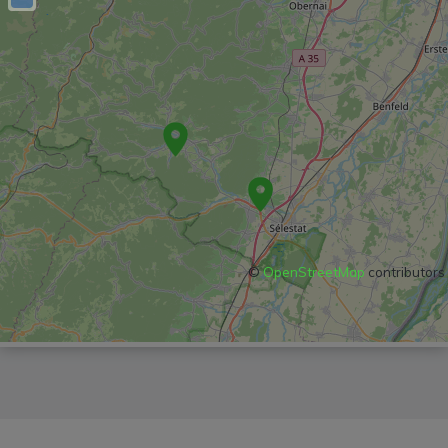
©
OpenStreetMap
contributors