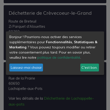
Déchetterie de Crèvecoeur-le-Grand
Route de Breteuil
Zi Parquet d'Alouettes
60360
Crèvecoeur-le-Grand
Bonjour ! Pourrions-nous activer des services
supplémentaires pour
Fonctionnalités, Statistiques &
Voir les détails de la
Déchetterie de Crèvecoeur-le-
Marketing
? Vous pouvez toujours modifier ou retirer
Grand
votre consentement plus tard. Pour en savoir plus,
veuillez lire notre
politique de confidentialité
.
Laissez-moi choisir
C'est bon.
Déchetterie de Lachappelle-aux-pots
Rue de la Prairie
60650
Lachapelle-aux-Pots
Voir les détails de la
Déchetterie de Lachappelle-
aux-pots