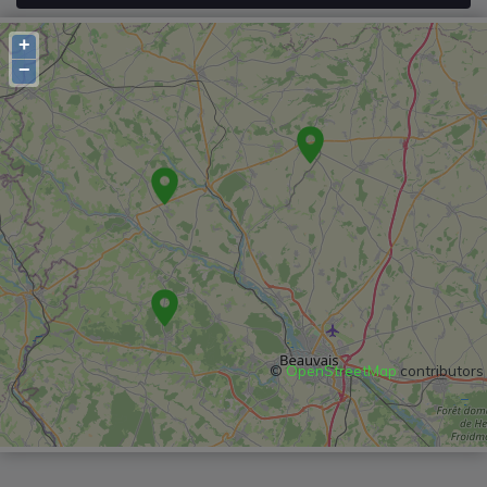
+
−
©
OpenStreetMap
contributors